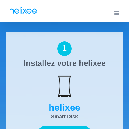
Passer
au
contenu
1
Installez votre helixee
helixee
Smart Disk